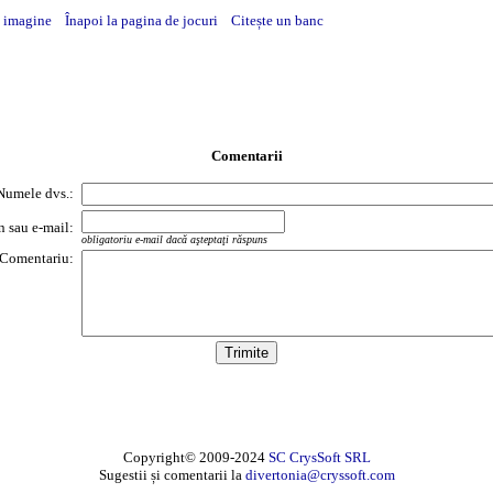
ă imagine
Înapoi la pagina de jocuri
Citește un banc
Comentarii
Numele dvs.:
on sau e-mail:
obligatoriu e-mail dacă aşteptaţi răspuns
Comentariu:
Copyright© 2009-2024
SC CrysSoft SRL
Sugestii și comentarii la
divertonia@cryssoft.com