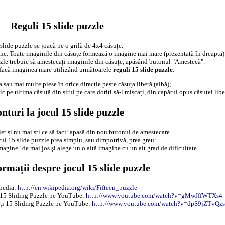
Reguli 15 slide puzzle
slide puzzle se joacă pe o grilă de 4x4 căsuțe.
gine. Toate imaginile din căsuțe formează o imagine mai mare (prezentată în dreapta)
zle trebuie să amestecați imaginile din căsuțe, apăsând butonul "Amestecă".
refacă imaginea mare utilizând următoarele
reguli 15 slide puzzle
:
 sau mai multe piese în orice direcție peste căsuța liberă (albă);
c pe ultima căsuță din șirul pe care doriți să-l mișcați, din capătul opus căsuței libe
nturi la jocul 15 slide puzzle
et și nu mai ști ce să faci: apasă din nou butonul de amestecare.
ocul 15 slide puzzle prea simplu, sau dimpotrivă, prea greu:
magine" de mai jos şi alege un o altă imagine cu un alt grad de dificultate.
ormații despre jocul 15 slide puzzle
pedia:
http://en.wikipedia.org/wiki/Fifteen_puzzle
i 15 Sliding Puzzle pe YouTube:
http://www.youtube.com/watch?v=gMwJffWTXs4
vați 15 Sliding Puzzle pe YouTube:
http://www.youtube.com/watch?v=dpS9jZTvQzs