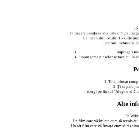
15 
În fiecare căsuță se află câte o mică ima
La începutul jocului 15 slide puz
Jucătorul trebuie să 
împingeți una
împingerea pieselor se face cu un cli
Po
1. Te-ai blocat compl
2. Ți se pare j
mergi pe linkul "Alege o altă i
Alte inf
Pe Wiki
Un film care vă învață cum să rezolvaț
Un alt film care vă învață cum să rezol