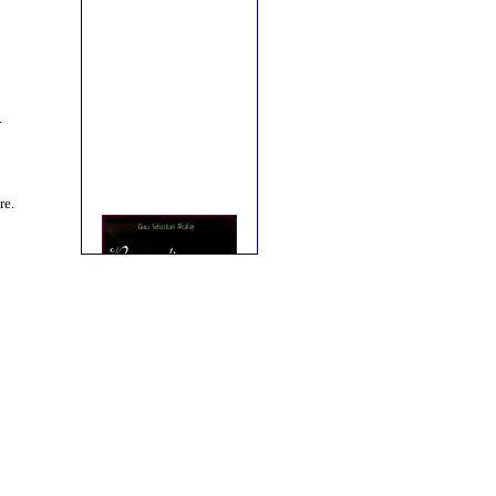
.
re.