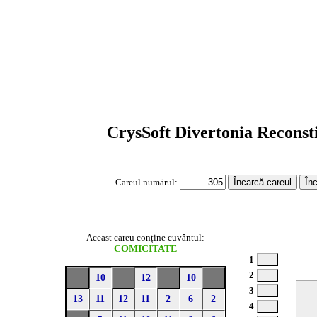
CrysSoft
Divertonia
Reconst
Careul numărul:
Aceast careu conține cuvântul:
COMICITATE
1
2
10
12
10
3
13
11
12
11
2
6
2
4