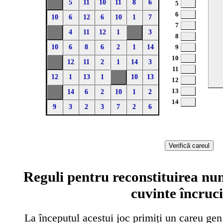
5
11
10
11
8
6
5
6
10
6
12
6
10
1
7
7
4
11
12
1
3
8
10
6
8
6
2
1
14
9
10
12
11
2
1
14
3
11
12
1
13
1
10
13
12
13
14
6
2
10
1
2
14
9
3
2
3
7
2
6
Reguli pentru reconstituirea nu
cuvinte încruci
La începutul acestui joc primiți un careu gen