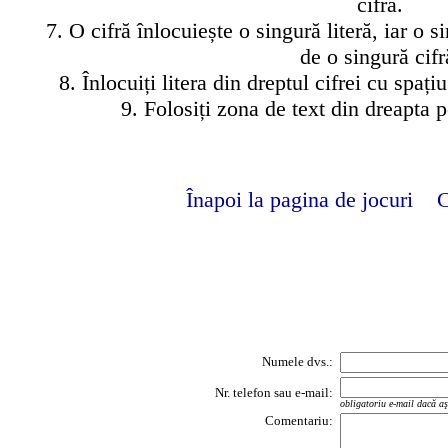
cifra.
7. O cifră înlocuiește o singură literă, iar o s
de o singură cifr
8. Înlocuiți litera din dreptul cifrei cu spați
9. Folosiți zona de text din dreapta p
Înapoi la pagina de jocuri
C
Numele dvs.:
Nr. telefon sau e-mail:
obligatoriu e-mail dacă aş
Comentariu: