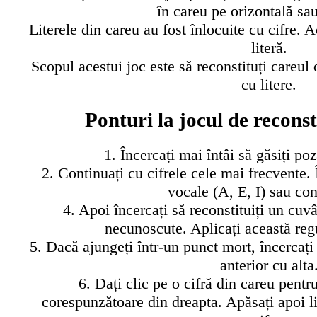
în careu pe orizontală sau
Literele din careu au fost înlocuite cu cifre. A
literă.
Scopul acestui joc este să reconstituți careul o
cu litere.
Ponturi la jocul de recons
1. Încercați mai întâi să găsiți poz
2. Continuați cu cifrele cele mai frecvente.
vocale (A, E, I) sau co
4. Apoi încercați să reconstituiți un cuv
necunoscute. Aplicați această reg
5. Dacă ajungeți într-un punct mort, încercați 
anterior cu alta
6. Dați clic pe o cifră din careu pentru
corespunzătoare din dreapta. Apăsați apoi lit