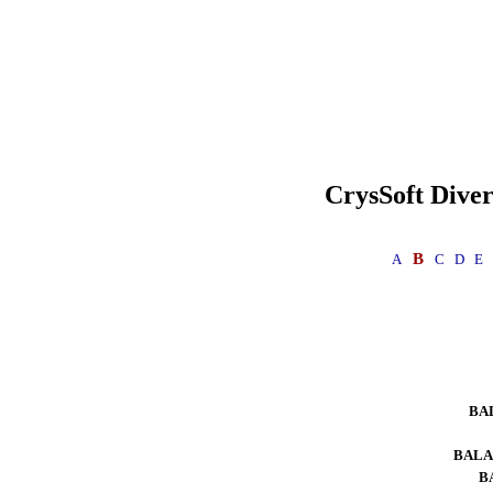
CrysSoft
Diver
B
A
C
D
E
BA
BALA
B