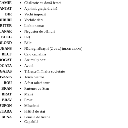
GAMIE
Căsătorie cu două femei
ANTAT
A primit grația divină
BIR
Vechi impozit
BIRURI
Vechile dări
BITER
Lichior amar
LANAR
Negustor de blănuri
BLEG
Fleț
BLOND
Bălai
JEANS
Nădragi albaștri (2 cuv.) (
)
BLUE JEANS
BLUF
Ca o cacialma
BOGAT
Are mulți bani
OGATA
Avută
GATAS
Trăiește în înalta societate
VANIS
Teren pietros
BOU
A fost odată taur
BRAN
Partener cu Stan
BRAT
Mână
BRAV
Eroic
BUFON
Măscărici
ETARA
Plătită de stat
BUNA
Femeie de treabă
Capabilă