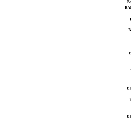
B
BA
B
B
B