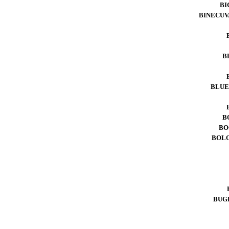
BI
BINECUV
B
BLUE
B
BO
BOLO
BUG