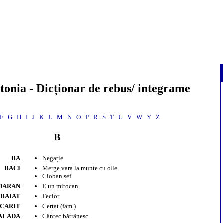
tonia
- Dicționar de rebus/ integrame
F
G
H
I
J
K
L
M
N
O
P
R
S
T
U
V
W
Y
Z
B
BA
Negație
BACI
Merge vara la munte cu oile
Cioban șef
DARAN
E un mitocan
BAIAT
Fecior
CARIT
Certat (fam.)
ALADA
Cântec bătrânesc