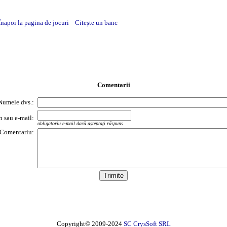
Înapoi la pagina de jocuri
Citește un banc
Comentarii
Numele dvs.:
on sau e-mail:
obligatoriu e-mail dacă aşteptaţi răspuns
Comentariu:
Copyright© 2009-2024
SC CrysSoft SRL