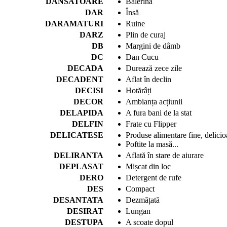
DANSATOARE
Balerină
DAR
Însă
DARAMATURI
Ruine
DARZ
Plin de curaj
DB
Margini de dâmb
DC
Dan Cucu
DECADA
Durează zece zile
DECADENT
Aflat în declin
DECISI
Hotărâți
DECOR
Ambianța acțiunii
DELAPIDA
A fura bani de la stat
DELFIN
Frate cu Flipper
DELICATESE
Produse alimentare fine, delicio
Poftite la masă...
DELIRANTA
Aflată în stare de aiurare
DEPLASAT
Mișcat din loc
DERO
Detergent de rufe
DES
Compact
DESANTATA
Dezmățată
DESIRAT
Lungan
DESTUPA
A scoate dopul