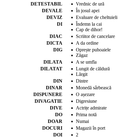
DETESTABIL
Vrednic de ură
DEVALE
În josul apei
DEVIZ
Evaluare de cheltuieli
DI
Îndemn la cai
Cap de dihor!
DIAC
Scriitor de cancelare
DICTA
A da ordine
DIG
Oprește puhoaiele
Zăgaz
DILATA
A se umfla
DILATAT
Lungit de căldură
Lărgit
DIN
Dintre
DINAR
Monedă sârbească
DISPUNERE
O așezare
DIVAGATIE
Digresiune
DIVE
Actrițe admirate
DO
Prima notă
DOAR
Numai
DOCURI
Magazii în port
DOI
2