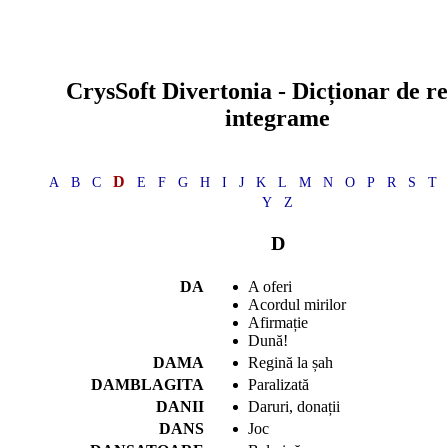
CrysSoft
Divertonia
- Dicționar de r
integrame
D
A
B
C
E
F
G
H
I
J
K
L
M
N
O
P
R
S
T
Y
Z
D
DA
A oferi
Acordul mirilor
Afirmație
Dună!
DAMA
Regină la șah
DAMBLAGITA
Paralizată
DANII
Daruri, donații
DANS
Joc