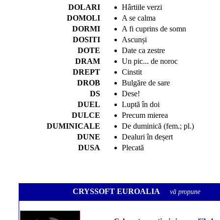
DOLARI
Hârtiile verzi
DOMOLI
A se calma
DORMI
A fi cuprins de somn
DOSITI
Ascunși
DOTE
Date ca zestre
DRAM
Un pic... de noroc
DREPT
Cinstit
DROB
Bulgăre de sare
DS
Dese!
DUEL
Luptă în doi
DULCE
Precum mierea
DUMINICALE
De duminică (fem.; pl.)
DUNE
Dealuri în deșert
DUSA
Plecată