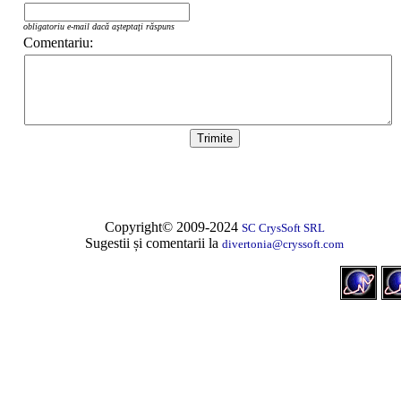
obligatoriu e-mail dacă aşteptaţi răspuns
Comentariu:
Copyright© 2009-2024
SC CrysSoft SRL
Sugestii și comentarii la
divertonia@cryssoft.com