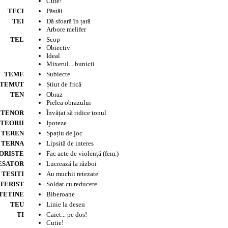
Cute!
TECI
Păstăi
TEI
Dă sfoară în țară
Arbore melifer
TEL
Scop
Obiectiv
Ideal
Mixerul... bunicii
TEME
Subiecte
TEMUT
Știut de frică
TEN
Obraz
Pielea obrazului
TENOR
Învățat să ridice tonul
TEORII
Ipoteze
TEREN
Spațiu de joc
TERNA
Lipsită de interes
ORISTE
Fac acte de violență (fem.)
ESATOR
Lucrează la război
TESITI
Au muchii retezate
TERIST
Soldat cu reducere
TETINE
Biberoane
TEU
Linie la desen
TI
Caiet... pe dos!
Cutie!