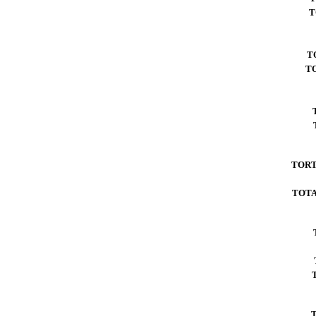
T
T
T
TOR
TOTA