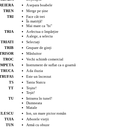
REIERA
A separa boabele
TREN
Merge pe șine
TRI
Face cât trei
În matriță!
Mai mare ca "bi"
TRIA
A efectua o împărțire
A alege, a selecta
TRIATI
Selectați
TRIB
Grupare de ginți
TRISOR
Măsluitor
TROC
Vechi schimb comercial
OMPETA
Instrument de suflat ca o goarnă
TRUCA
A da iluzia
TRUFAS
Este un încrezut
TS
Tania Staicu
TT
Teșite!
Teșit!
TU
Intrarea în tunel!
Dumneata
Matale
ULESCU
Ion, un mare pictor român
TUIA
Arborele vieții
TUN
Armă cu obuze