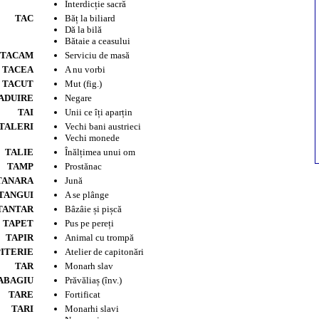
Interdicție sacră
TAC
Băț la biliard
Dă la bilă
Bătaie a ceasului
TACAM
Serviciu de masă
TACEA
A nu vorbi
TACUT
Mut (fig.)
ADUIRE
Negare
TAI
Unii ce îți aparțin
TALERI
Vechi bani austrieci
Vechi monede
TALIE
Înălțimea unui om
TAMP
Prostănac
TANARA
Jună
TANGUI
A se plânge
TANTAR
Bâzâie și pișcă
TAPET
Pus pe pereți
TAPIR
Animal cu trompă
ITERIE
Atelier de capitonări
TAR
Monarh slav
ABAGIU
Prăvăliaș (înv.)
TARE
Fortificat
TARI
Monarhi slavi