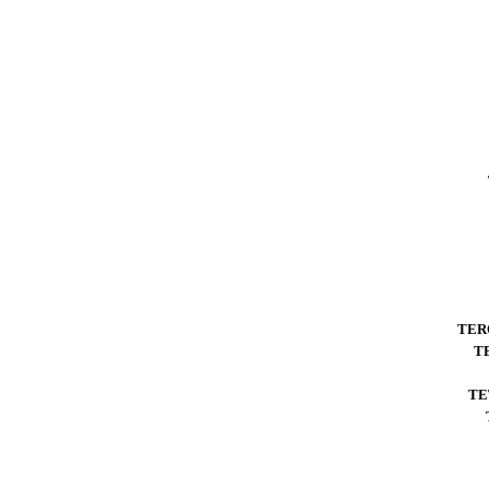
TER
T
TE