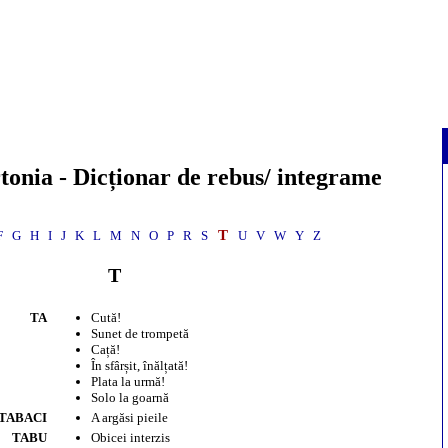
tonia
- Dicționar de rebus/ integrame
T
F
G
H
I
J
K
L
M
N
O
P
R
S
U
V
W
Y
Z
T
TA
Cută!
Sunet de trompetă
Cață!
În sfârșit, înălțată!
Plata la urmă!
Solo la goarnă
TABACI
A argăsi pieile
TABU
Obicei interzis