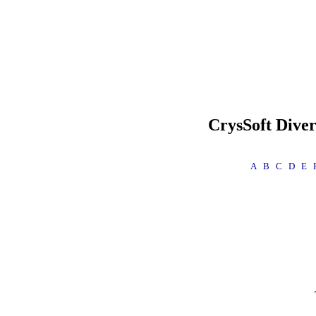
CrysSoft
Diver
A
B
C
D
E