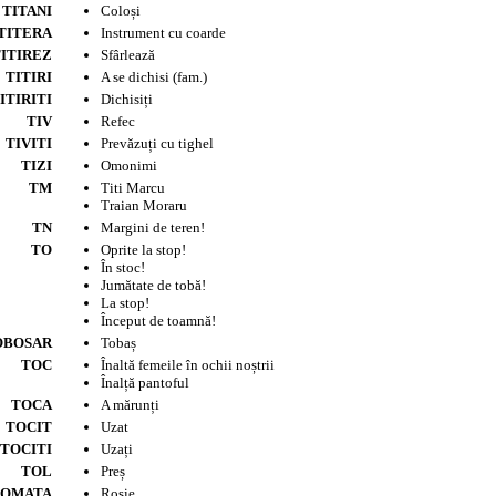
TITANI
Coloși
TITERA
Instrument cu coarde
ITIREZ
Sfârlează
TITIRI
A se dichisi (fam.)
ITIRITI
Dichisiți
TIV
Refec
TIVITI
Prevăzuți cu tighel
TIZI
Omonimi
TM
Titi Marcu
Traian Moraru
TN
Margini de teren!
TO
Oprite la stop!
În stoc!
Jumătate de tobă!
La stop!
Început de toamnă!
OBOSAR
Tobaș
TOC
Înaltă femeile în ochii noștrii
Înalță pantoful
TOCA
A mărunți
TOCIT
Uzat
TOCITI
Uzați
TOL
Preș
TOMATA
Roșie