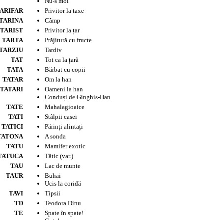
Nu-s moi
ARIFAR
Privitor la taxe
TARINA
Câmp
TARIST
Privitor la țar
TARTA
Prăjitură cu fructe
TARZIU
Tardiv
TAT
Tot ca la țară
TATA
Bărbat cu copii
TATAR
Om la han
TATARI
Oameni la han
Conduși de Ginghis-Han
TATE
Mahalagioaice
TATI
Stâlpii casei
TATICI
Părinți alintați
TATONA
A sonda
TATU
Mamifer exotic
TATUCA
Tătic (var.)
TAU
Lac de munte
TAUR
Buhai
Ucis la coridă
TAVI
Tipsii
TD
Teodora Dinu
TE
Spate în spate!