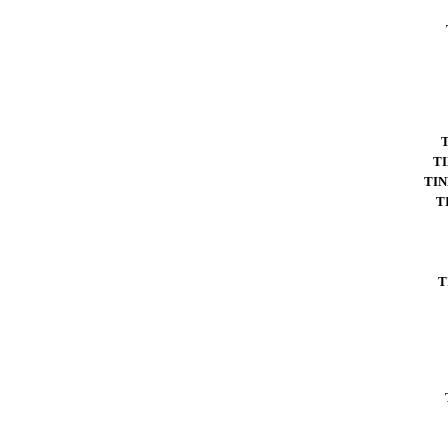
T
TIN
T
T