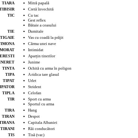
TIARA
Mitră papală
TIBISIR
Cretă învechită
TIC
Cu tac
Gest reflex
Bătaie a ceasului
TIE
Dumitale
TIGAIE
Vas cu coadă la prăjit
TIMONA
Cârma unei nave
IMORAT
Intimidat
ERESTI
Aparțin tinerilor
INERET
Junime
TINTA
Ochită cu arma în poligon
TIPA
A ridica tare glasul
TIPAT
Urlet
IPATOR
Strident
TIPLA
Celofan
TIR
Sport cu arma
Sportul cu arma
TIRA
Hang
TIRAN
Despot
TIRANA
Capitala Albaniei
TIRANI
Răi conducători
TIS
Tisă (var.)