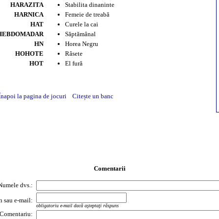
HARAZITA
Stabilita dinaninte
HARNICA
Femeie de treabă
HAT
Curele la cai
HEBDOMADAR
Săptămânal
HN
Horea Negru
HOHOTE
Râsete
HOT
El fură
Înapoi la pagina de jocuri
Citește un banc
Comentarii
Numele dvs.:
on sau e-mail:
obligatoriu e-mail dacă aşteptaţi răspuns
Comentariu: