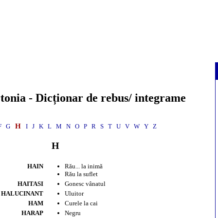
tonia
- Dicționar de rebus/ integrame
H
F
G
I
J
K
L
M
N
O
P
R
S
T
U
V
W
Y
Z
H
HAIN
Rău... la inimă
Rău la suflet
HAITASI
Gonesc vânatul
HALUCINANT
Uluitor
HAM
Curele la cai
HARAP
Negru