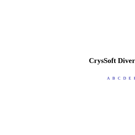
CrysSoft
Diver
A
B
C
D
E